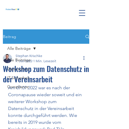
Beitrag
Alle Beiträge
Stephan Krischke
Alle Beiträge
7. Juli 2022
1 Min. Lesezeit
Workshop zum Datenschutz in
Datenschutz
der Vereinsarbeit
IT-Sicherheit
Compliance
Am 07.07.2022 war es nach der 
Coronapause wieder soweit und ein 
weiterer Workshop zum 
Datenschutz in der Vereinsarbeit 
konnte durchgeführt werden. Wie 
bereits in 2019 wurde vom 